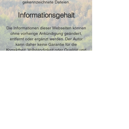
gekennzeichnete Dateien.
Informationsgehalt
Die Informationen dieser Webseiten können
ohne vorherige Ankündigung geändert,
entfernt oder ergänzt werden. Der Autor
kann daher keine Garantie für die
Korrektheit, Vollständigkeit oder Qualität und
letzte Aktualität der bereitgestellten
Informationen geben.
Rechtswirksamkeit
Durch Nutzung dieser Webseiten unterliegt
der Nutzer den gegenständlichen
Benützungsbedingungen. Diese sind Teil
des WWW-Angebotes. Sofern Teile oder
einzelne Formulierungen der
Benützungsbedingungen der geltenden
Rechtslage nicht, nicht mehr oder nicht
vollständig entsprechen sollten, bleiben die