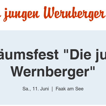
 jungen Wernberger
äumsfest "Die 
Wernberger"
Sa., 11. Juni
  |  
Faak am See